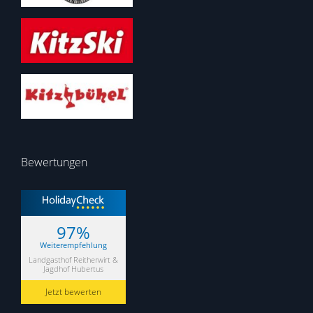
Bewertungen
97%
Weiterempfehlung
Landgasthof Reitherwirt &
Jagdhof Hubertus
Jetzt bewerten