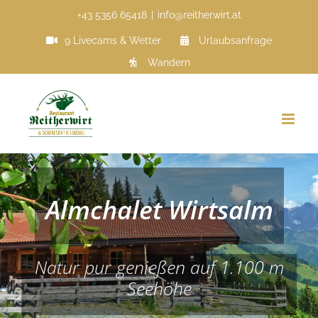
Zum
+43 5356 65418
|
info@reitherwirt.at
Inhalt
9 Livecams & Wetter
Urlaubsanfrage
springen
Wandern
Almchalet Wirtsalm
Natur pur genießen auf 1.100 m
Seehöhe